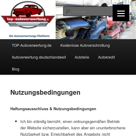
Zum
Inhalt
Such
wechseln
TOP-Autoverwertung.de
Hauptmenü
TOP-Autoverwertung.de
Kostenlose Autoverschrottung
Autoverwertung deutschlandweit
Autoteile
Autokredit
Blog
Nutzungsbedingungen
Haftungsausschluss & Nutzungsbedingungen
Ich bin ständig bemüht, einen ordnungsgemäßen Betrieb
der Website sicherzustellen, kann aber ein ununterbrochene
Nutzbarkeit bzw. Erreichbarkeit des Angebots nicht