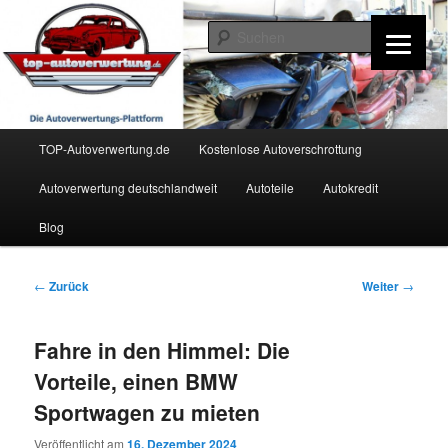
Zum
Inhalt
Such
wechseln
TOP-Autoverwertung.de
Hauptmenü
TOP-Autoverwertung.de
Kostenlose Autoverschrottung
Autoverwertung deutschlandweit
Autoteile
Autokredit
Blog
Beitrags-
←
Zurück
Weiter
→
Navigation
Fahre in den Himmel: Die
Vorteile, einen BMW
Sportwagen zu mieten
Veröffentlicht am
16. Dezember 2024