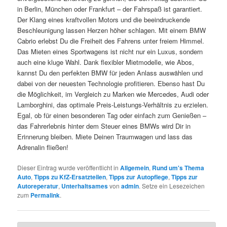
in Berlin, München oder Frankfurt – der Fahrspaß ist garantiert.
Der Klang eines kraftvollen Motors und die beeindruckende
Beschleunigung lassen Herzen höher schlagen. Mit einem BMW
Cabrio erlebst Du die Freiheit des Fahrens unter freiem Himmel.
Das Mieten eines Sportwagens ist nicht nur ein Luxus, sondern
auch eine kluge Wahl. Dank flexibler Mietmodelle, wie Abos,
kannst Du den perfekten BMW für jeden Anlass auswählen und
dabei von der neuesten Technologie profitieren. Ebenso hast Du
die Möglichkeit, im Vergleich zu Marken wie Mercedes, Audi oder
Lamborghini, das optimale Preis-Leistungs-Verhältnis zu erzielen.
Egal, ob für einen besonderen Tag oder einfach zum Genießen –
das Fahrerlebnis hinter dem Steuer eines BMWs wird Dir in
Erinnerung bleiben. Miete Deinen Traumwagen und lass das
Adrenalin fließen!
Dieser Eintrag wurde veröffentlicht in
Allgemein
,
Rund um's Thema
Auto
,
Tipps zu KfZ-Ersatzteilen
,
Tipps zur Autopflege
,
Tipps zur
Autoreperatur
,
Unterhaltsames
von
admin
. Setze ein Lesezeichen
zum
Permalink
.