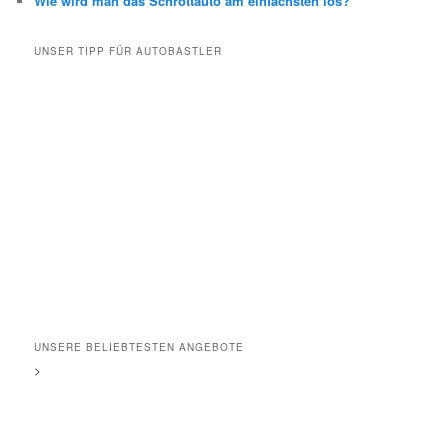
Wie wird man das Schrottauto am einfachsten los?
UNSER TIPP FÜR AUTOBASTLER
UNSERE BELIEBTESTEN ANGEBOTE
>