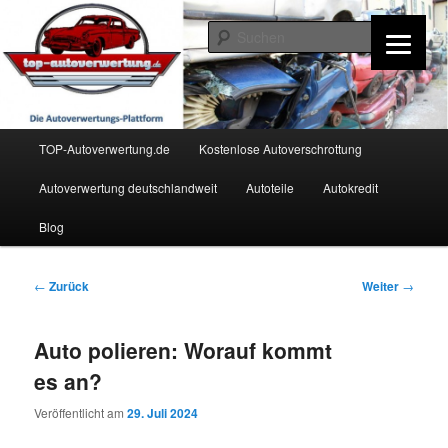
Zum
Inhalt
Such
wechseln
TOP-Autoverwertung.de
Hauptmenü
TOP-Autoverwertung.de
Kostenlose Autoverschrottung
Autoverwertung deutschlandweit
Autoteile
Autokredit
Blog
Beitrags-
←
Zurück
Weiter
→
Navigation
Auto polieren: Worauf kommt
es an?
Veröffentlicht am
29. Juli 2024