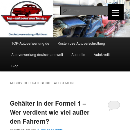
Zum
Zum
Inhalt
sekundären
Such
wechseln
Inhalt
wechseln
TOP-Autoverwertung.de
Hauptmenü
TOP-Autoverwertung.de
Kostenlose Autoverschrottung
Autoverwertung deutschlandweit
Autoteile
Autokredit
Blog
ARCHIV DER KATEGORIE:
ALLGEMEIN
Gehälter in der Formel 1 –
Wer verdient wie viel außer
den Fahrern?
Veröffentlicht am