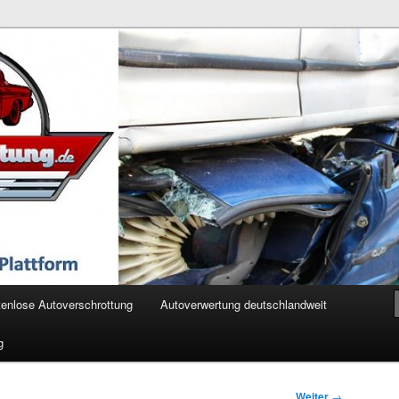
ertung.de
enlose Autoverschrottung
Autoverwertung deutschlandweit
g
Weiter
→