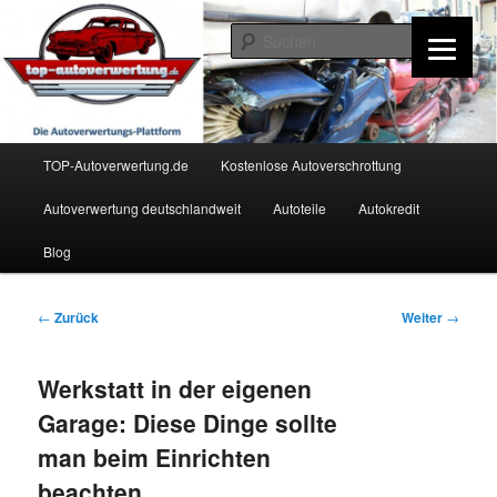
Zum
Inhalt
Such
wechseln
TOP-Autoverwertung.de
Hauptmenü
TOP-Autoverwertung.de
Kostenlose Autoverschrottung
Autoverwertung deutschlandweit
Autoteile
Autokredit
Blog
Beitrags-
←
Zurück
Weiter
→
Navigation
Werkstatt in der eigenen
Garage: Diese Dinge sollte
man beim Einrichten
beachten