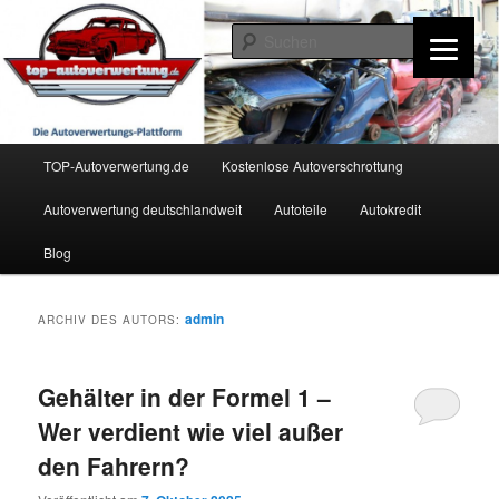
Zum
Zum
Inhalt
sekundären
Such
wechseln
Inhalt
wechseln
TOP-Autoverwertung.de
Hauptmenü
TOP-Autoverwertung.de
Kostenlose Autoverschrottung
Autoverwertung deutschlandweit
Autoteile
Autokredit
Blog
admin
ARCHIV DES AUTORS:
Gehälter in der Formel 1 –
Wer verdient wie viel außer
den Fahrern?