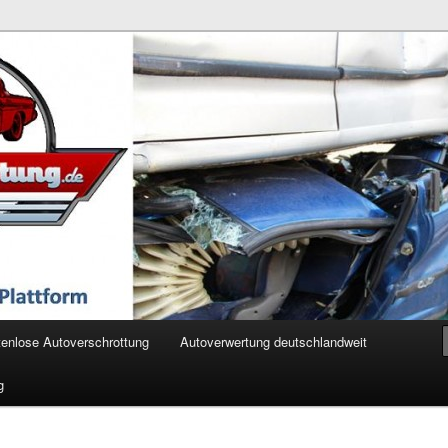
ertung.de
enlose Autoverschrottung
Autoverwertung deutschlandweit
g