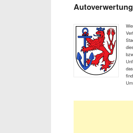
Autoverwertung
Wen
Ver
Sta
die
bz
Unf
das
fin
Um