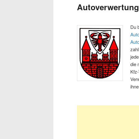
Autoverwertung
Du 
Auto
Auto
zahl
jed
die 
Kfz-
Ver
ihne