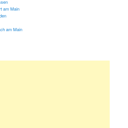
ssen
rt am Main
aden
ach am Main