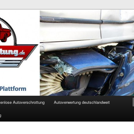
ertung.de
enlose Autoverschrottung
Autoverwertung deutschlandweit
g