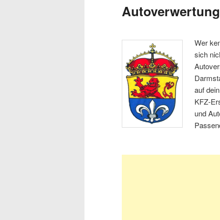
Autoverwertung
Wer ken
sich ni
Autover
Darmsta
auf dei
KFZ-Ers
und Aut
Passend