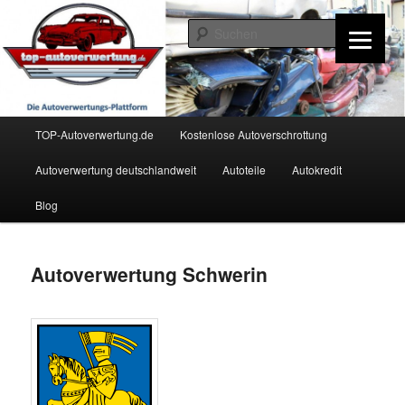
Zum
Inhalt
Such
wechseln
TOP-Autoverwertung.de
Hauptmenü
TOP-Autoverwertung.de
Kostenlose Autoverschrottung
Autoverwertung deutschlandweit
Autoteile
Autokredit
Blog
Autoverwertung Schwerin