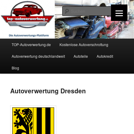
Zum
Inhalt
Such
wechseln
TOP-Autoverwertung.de
Hauptmenü
TOP-Autoverwertung.de
Kostenlose Autoverschrottung
Autoverwertung deutschlandweit
Autoteile
Autokredit
Blog
Autoverwertung Dresden