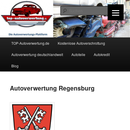
Zum
Inhalt
Such
wechseln
TOP-Autoverwertung.de
Hauptmenü
TOP-Autoverwertung.de
Kostenlose Autoverschrottung
Autoverwertung deutschlandweit
Autoteile
Autokredit
Blog
Autoverwertung Regensburg