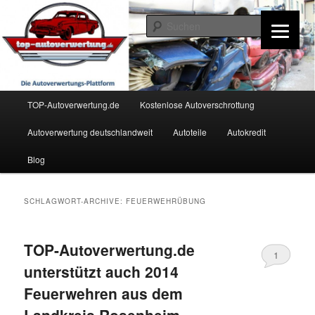
Zum
Zum
Inhalt
sekundären
Such
wechseln
Inhalt
wechseln
TOP-Autoverwertung.de
Hauptmenü
TOP-Autoverwertung.de
Kostenlose Autoverschrottung
Autoverwertung deutschlandweit
Autoteile
Autokredit
Blog
SCHLAGWORT-ARCHIVE:
FEUERWEHRÜBUNG
TOP-Autoverwertung.de
1
unterstützt auch 2014
Feuerwehren aus dem