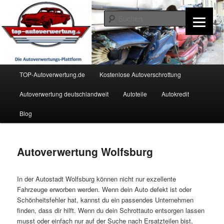
Zum
Inhalt
Such
wechseln
TOP-Autoverwertung.de
Hauptmenü
TOP-Autoverwertung.de
Kostenlose Autoverschrottung
Autoverwertung deutschlandweit
Autoteile
Autokredit
Blog
Autoverwertung Wolfsburg
In der Autostadt Wolfsburg können nicht nur exzellente
Fahrzeuge erworben werden. Wenn dein Auto defekt ist oder
Schönheitsfehler hat, kannst du ein passendes Unternehmen
finden, dass dir hilft. Wenn du dein Schrottauto entsorgen lassen
musst oder einfach nur auf der Suche nach Ersatzteilen bist,