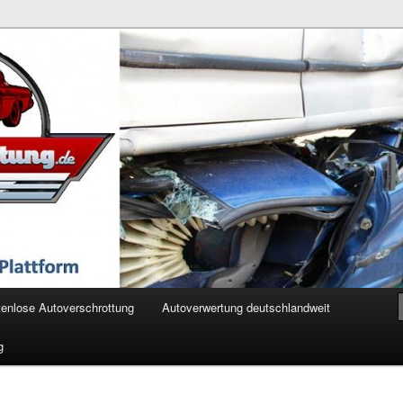
ertung.de
enlose Autoverschrottung
Autoverwertung deutschlandweit
g