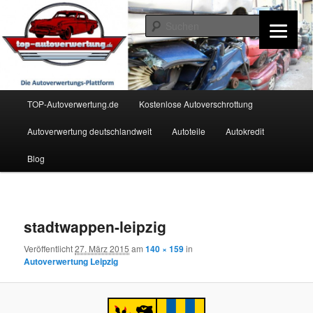
Zum
Inhalt
Such
wechseln
TOP-Autoverwertung.de
Hauptmenü
TOP-Autoverwertung.de
Kostenlose Autoverschrottung
Autoverwertung deutschlandweit
Autoteile
Autokredit
Blog
Bilder-
Navigation
stadtwappen-leipzig
Veröffentlicht
27. März 2015
am
140 × 159
in
Autoverwertung Leipzig