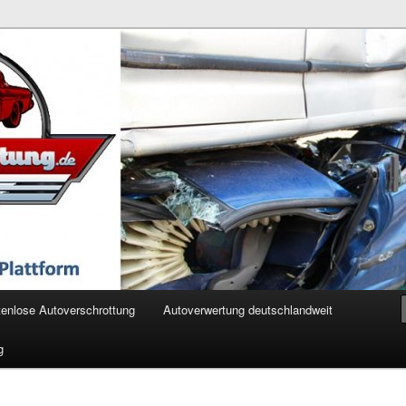
ertung.de
enlose Autoverschrottung
Autoverwertung deutschlandweit
g