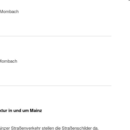
z-Mombach
z-Mombach
ktur in und um Mainz
nzer Straßenverkehr stellen die Straßenschilder da.