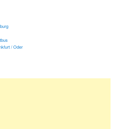
burg
tbus
kfurt / Oder