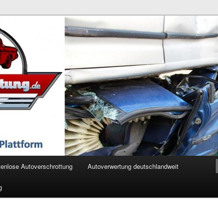
ertung.de
enlose Autoverschrottung
Autoverwertung deutschlandweit
g