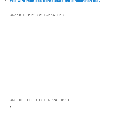
Wie wird man das Schrottauto am einfachsten los?
UNSER TIPP FÜR AUTOBASTLER
UNSERE BELIEBTESTEN ANGEBOTE
>