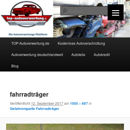
Zum
Inhalt
Such
wechseln
TOP-Autoverwertung.de
Hauptmenü
TOP-Autoverwertung.de
Kostenlose Autoverschrottung
Autoverwertung deutschlandweit
Autoteile
Autokredit
Blog
Bilder-
Navigation
fahrradträger
Veröffentlicht
12. September 2017
am
1000 × 667
in
Gefahrenquelle Fahrradträger