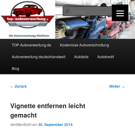
Zum
Inhalt
Such
wechseln
TOP-Autoverwertung.de
Hauptmenü
TOP-Autoverwertung.de
Kostenlose Autoverschrottung
Autoverwertung deutschlandweit
Autoteile
Autokredit
Blog
Beitrags-
←
Zurück
Weiter
→
Navigation
Vignette entfernen leicht
gemacht
Veröffentlicht am
30. September 2014