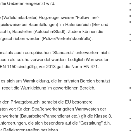
rlei Gebieten eingesetzt wird.
 (Vorfeldmitarbeiter, Flugzeugeinweiser “Follow me”-
ispielsweise bei Baumfällungen) im Hafenbereich (Be- und
acht), Baustellen (Autobahn/Stadt). Zudem können die
eschrieben werden (Polizei/Verkehrskontrolle).
onal als auch europäischen “Standards” unterworfen- nicht
 auch als solche verwendet werden. Lediglich Warnwesten
N 1150 sind gültig, vor 2013 galt die Norm EN 471.
es sich um Warnkleidung, die im privaten Bereich benutzt
 regelt die Warnkleidung im gewerblichen Bereich.
ür den Privatgebrauch, schreibt die EU besondere
ten vor: für den Straßenverkehr gelten Warnwesten der
enverkehr (Bauarbeiter/Pannendienst etc.) gilt die Klasse 3.
nforderungen, die sich besonders auf die “Gestaltung” d.h.
r Reflektorenstreifen beziehen.