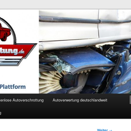
ertung.de
enlose Autoverschrottung
Autoverwertung deutschlandweit
g
Weiter
→