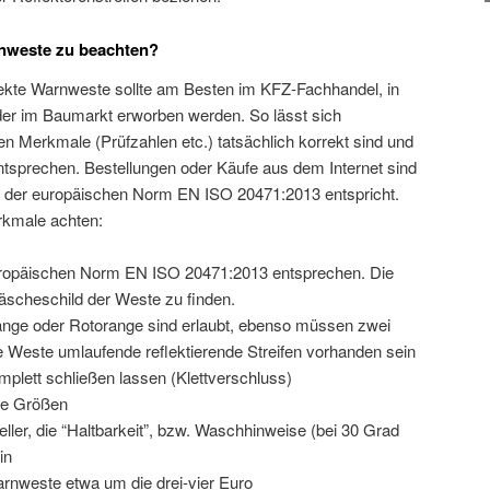
rnweste zu beachten?
ekte Warnweste sollte am Besten im KFZ-Fachhandel, in
der im Baumarkt erworben werden. So lässt sich
gen Merkmale (Prüfzahlen etc.) tatsächlich korrekt sind und
sprechen. Bestellungen oder Käufe aus dem Internet sind
 der europäischen Norm EN ISO 20471:2013 entspricht.
erkmale achten:
opäischen Norm EN ISO 20471:2013 entsprechen. Die
scheschild der Weste zu finden.
ange oder Rotorange sind erlaubt, ebenso müssen zwei
die Weste umlaufende reflektierende Streifen vorhanden sein
plett schließen lassen (Klettverschluss)
ere Größen
eller, die “Haltbarkeit”, bzw. Waschhinweise (bei 30 Grad
in
arnweste etwa um die drei-vier Euro