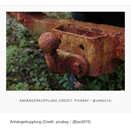
ANHÄNGERKUPPLUNG (CREDIT: PIXABAY / @JAN2575)
Anhängerkupplung (Credit: pixabay / @jan2575)