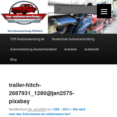
Zum
Inhalt
Such
wechseln
TOP-Autoverwertung.de
Hauptmenü
TOP-Autoverwertung.de
Kostenlose Autoverschrottung
Autoverwertung deutschlandweit
Autoteile
Autokredit
Blog
Bilder-
Navigation
trailer-hitch-
2687931_1280@jan2575-
pixabay
Veröffentlicht
29. Juli 2024
am
1280 × 853
in
Wie wird
man das Schrottauto am einfachsten los?