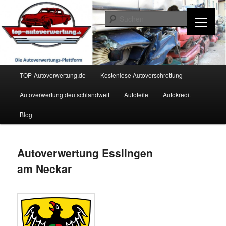
Zum
Inhalt
Such
wechseln
TOP-Autoverwertung.de
Hauptmenü
TOP-Autoverwertung.de
Kostenlose Autoverschrottung
Autoverwertung deutschlandweit
Autoteile
Autokredit
Blog
Autoverwertung Esslingen
am Neckar