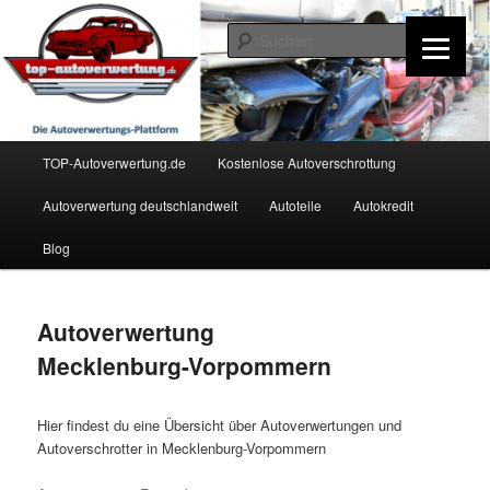
Zum
Inhalt
Such
wechseln
TOP-Autoverwertung.de
Hauptmenü
TOP-Autoverwertung.de
Kostenlose Autoverschrottung
Autoverwertung deutschlandweit
Autoteile
Autokredit
Blog
Autoverwertung
Mecklenburg-Vorpommern
Hier findest du eine Übersicht über Autoverwertungen und
Autoverschrotter in Mecklenburg-Vorpommern