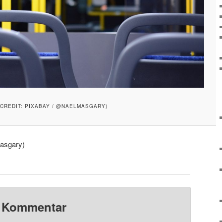
(CREDIT: PIXABAY / @NAELMASGARY)
masgary)
n Kommentar