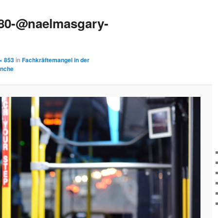
80-@naelmasgary-
× 853
in
Fachkräftemangel in der
anche