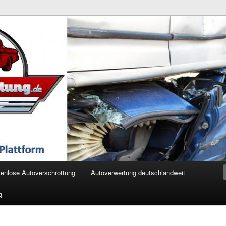
ertung.de
enlose Autoverschrottung
Autoverwertung deutschlandweit
g