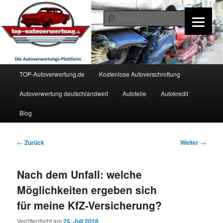
Zum
Inhalt
Such
wechseln
TOP-Autoverwertung.de
Hauptmenü
TOP-Autoverwertung.de
Kostenlose Autoverschrottung
Autoverwertung deutschlandweit
Autoteile
Autokredit
Blog
Beitrags-
←
Zurück
Weiter
→
Navigation
Nach dem Unfall: welche
Möglichkeiten ergeben sich
für meine KfZ-Versicherung?
Veröffentlicht am
25. Juli 2016