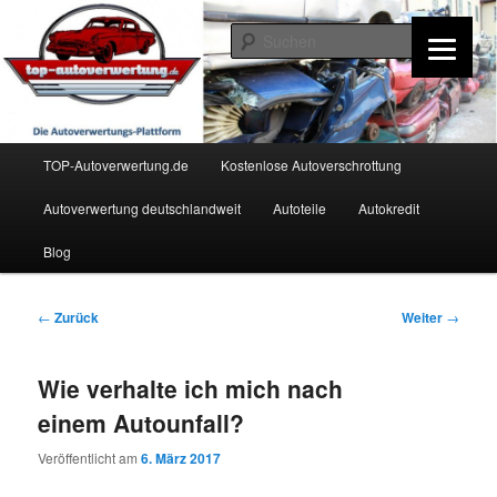
Zum
Inhalt
Such
wechseln
TOP-Autoverwertung.de
Hauptmenü
TOP-Autoverwertung.de
Kostenlose Autoverschrottung
Autoverwertung deutschlandweit
Autoteile
Autokredit
Blog
Beitrags-
←
Zurück
Weiter
→
Navigation
Wie verhalte ich mich nach
einem Autounfall?
Veröffentlicht am
6. März 2017