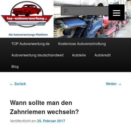
Zum
Inhalt
Such
wechseln
TOP-Autoverwertung.de
Hauptmenü
TOP-Autoverwertung.de
Kostenlose Autoverschrottung
Autoverwertung deutschlandweit
Autoteile
Autokredit
Blog
Beitrags-
←
Zurück
Weiter
→
Navigation
Wann sollte man den
Zahnriemen wechseln?
Veröffentlicht am
25. Februar 2017