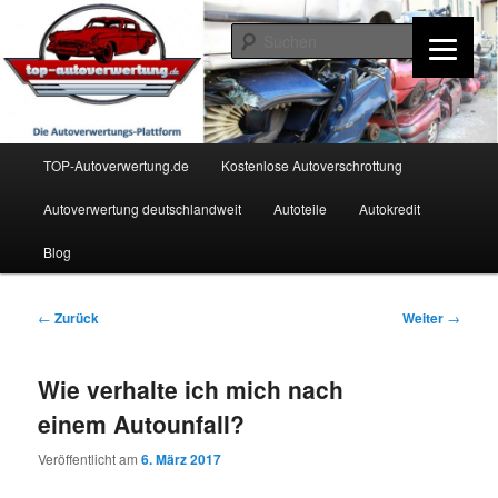
Zum
Inhalt
Such
wechseln
TOP-Autoverwertung.de
Hauptmenü
TOP-Autoverwertung.de
Kostenlose Autoverschrottung
Autoverwertung deutschlandweit
Autoteile
Autokredit
Blog
Beitrags-
←
Zurück
Weiter
→
Navigation
Wie verhalte ich mich nach
einem Autounfall?
Veröffentlicht am
6. März 2017