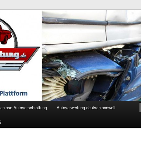
ertung.de
enlose Autoverschrottung
Autoverwertung deutschlandweit
g