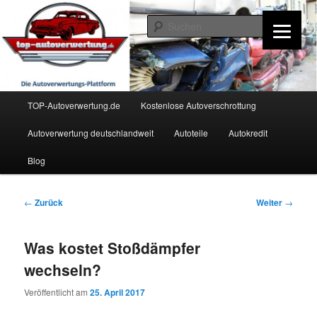
Zum
Inhalt
Such
wechseln
TOP-Autoverwertung.de
Hauptmenü
TOP-Autoverwertung.de
Kostenlose Autoverschrottung
Autoverwertung deutschlandweit
Autoteile
Autokredit
Blog
Beitrags-
←
Zurück
Weiter
→
Navigation
Was kostet Stoßdämpfer
wechseln?
Veröffentlicht am
25. April 2017