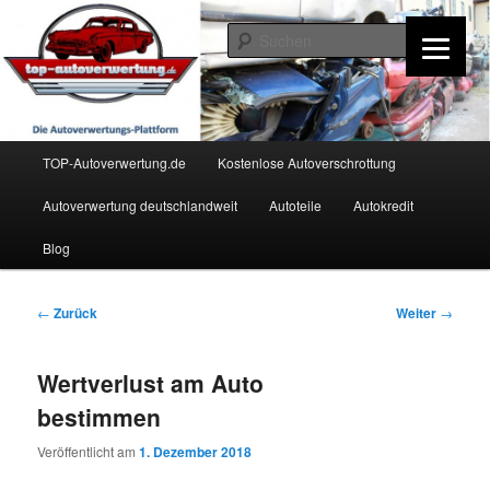
Zum
Inhalt
Such
wechseln
TOP-Autoverwertung.de
Hauptmenü
TOP-Autoverwertung.de
Kostenlose Autoverschrottung
Autoverwertung deutschlandweit
Autoteile
Autokredit
Blog
Beitrags-
←
Zurück
Weiter
→
Navigation
Wertverlust am Auto
bestimmen
Veröffentlicht am
1. Dezember 2018