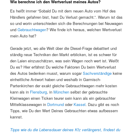
Wie berechne ich den Wertverlust meines Autos?
Es heißt immer “Sobald Du mit dem neuen Auto vom Hof des
Händlers gefahren bist, hast Du Verlust gemacht.”. Warum ist das
so und worin unterschieden sich die Berechnungen bei Neuwagen
und
Gebrauchtwagen
? Wie finde ich heraus, welchen Wertverlust
mein Auto hat?
Gerade jetzt, wo alle Welt über die Diesel-Frage debattiert und
ständig neue Techniken den Markt erblicken, ist es schwer für
den Laien einzuschätzen, was sein Wagen noch wert ist. Weißt
Du es? Hier erfährst Du welche Faktoren Du beim Wertverlust
des Autos bedenken musst, warum sogar
Sachverständige
keine
einheitliche Antwort haben und weshalb in Garmisch-
Partenkirchen der exakt gleiche Gebrauchtwagen mehr kosten
kann als in
Flensburg
, in
München
selbst der gebrauchte
Kleinwagen einen Ticken teurer sein kann als ein gebrauchter
Mittelklassewagen in
Dortmund
oder
Kassel
. Dazu gibt es noch
Tipps, wie Du den Wert Deines Gebrauchten etwas aufbessern
kannst.
Tipps wie du die Lebensdauer deines Kfz verlängerst, findest du