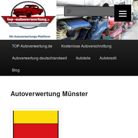
Zum
Inhalt
Such
wechseln
TOP-Autoverwertung.de
Hauptmenü
TOP-Autoverwertung.de
Kostenlose Autoverschrottung
Autoverwertung deutschlandweit
Autoteile
Autokredit
Blog
Autoverwertung Münster