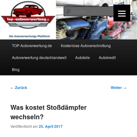
Zum
Inhalt
Such
wechseln
TOP-Autoverwertung.de
Hauptmenü
TOP-Autoverwertung.de
Kostenlose Autoverschrottung
Autoverwertung deutschlandweit
Autoteile
Autokredit
Blog
Beitrags-
←
Zurück
Weiter
→
Navigation
Was kostet Stoßdämpfer
wechseln?
Veröffentlicht am
25. April 2017