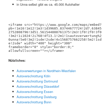
in Unna selbst gibt es ca. 45.000 Autohalter
<iframe src="https://www.google.com/maps/embed?
pb=!1m16!1m12!1m3!1d39685.83744677724!2d7.63845
2752808796!3d51.561544888761375!2m3!1f0!2f0!3f0
!3m2!1i1024!2i768!4f13.1!2m1!1sautoverwertung%2
0unna!5e0!3m2!1sde!2sde!4v1568757662258!5m2!1sd
e!2sde" width="400" height="300" 
frameborder="0" style="border:0;" 
allowfullscreen=""></iframe>
Nützliches:
Autoverwertungen in Nordrhein-Westfalen
Autoverschrottung Köln
Autoverschrottung Dortmund
Autoverschrottung Düsseldorf
Autoverschrottung Essen
Autoverschrottung Duisburg
Autoverschrottung Bonn