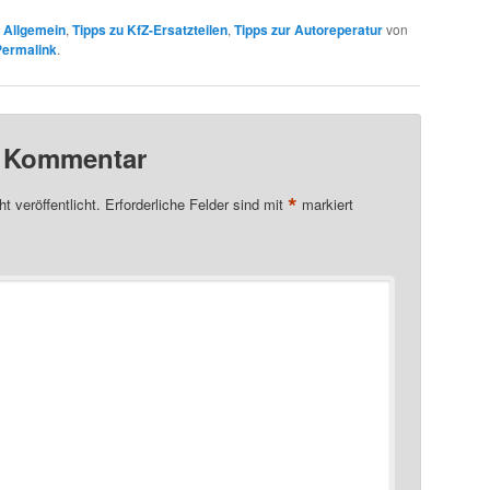
n
Allgemein
,
Tipps zu KfZ-Ersatzteilen
,
Tipps zur Autoreperatur
von
Permalink
.
n Kommentar
*
t veröffentlicht.
Erforderliche Felder sind mit
markiert