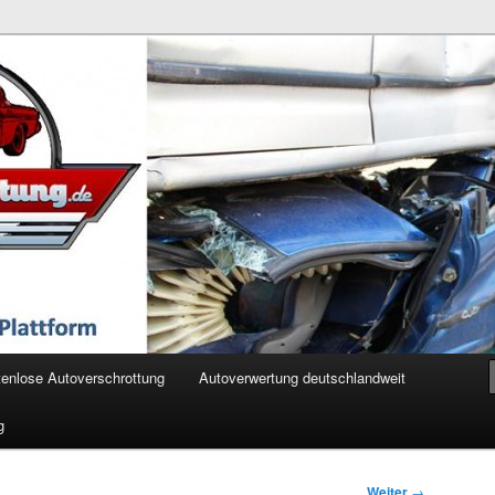
ertung.de
enlose Autoverschrottung
Autoverwertung deutschlandweit
g
Weiter
→