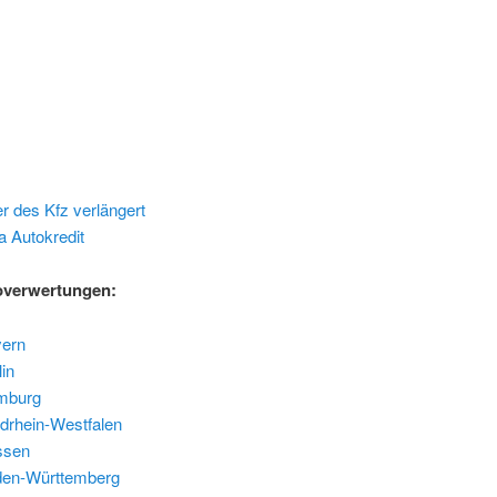
 des Kfz verlängert
 Autokredit
overwertungen:
yern
in
mburg
drhein-Westfalen
ssen
den-Württemberg