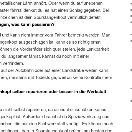
 metallischer Lärm anhört. Oder wenn du auf unebenen
aster fährst, denkst du, es hat einen Schlag gegeben. Bei
nzeichen ist dein Spurstangenkopf vermutlich defekt.
agen, was kann passieren?
nd und kann nicht immer vom Fahrer bemerkt werden. Man
genkopf ausgeschlagen ist, kann es so richtig ernst
können die Vorderräder sich quer stellen, jede Lenkbarkeit
 du langsamer fährst, kannst du noch mit einer
 verhindern.
 auf der Autobahn oder auf einer Landstraße weiter, kann
n, meistens mit Todesfolge, weil du keine Kontrolle mehr
opf selber reparieren oder besser in die Werkstatt
u nicht selbst reparieren, da du nicht einschätzen kannst,
ngenkopf ist. Außerdem brauchst du Spezialwerkzeug und
eben, die nur eine Fachwerkstatt verfügt. Es können auch
enhängen, darum Spurstangenkopf prüfen, am besten den