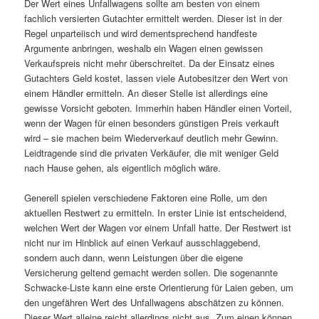
Der Wert eines Unfallwagens sollte am besten von einem
fachlich versierten Gutachter ermittelt werden. Dieser ist in der
Regel unparteiisch und wird dementsprechend handfeste
Argumente anbringen, weshalb ein Wagen einen gewissen
Verkaufspreis nicht mehr überschreitet. Da der Einsatz eines
Gutachters Geld kostet, lassen viele Autobesitzer den Wert von
einem Händler ermitteln. An dieser Stelle ist allerdings eine
gewisse Vorsicht geboten. Immerhin haben Händler einen Vorteil,
wenn der Wagen für einen besonders günstigen Preis verkauft
wird – sie machen beim Wiederverkauf deutlich mehr Gewinn.
Leidtragende sind die privaten Verkäufer, die mit weniger Geld
nach Hause gehen, als eigentlich möglich wäre.
Generell spielen verschiedene Faktoren eine Rolle, um den
aktuellen Restwert zu ermitteln. In erster Linie ist entscheidend,
welchen Wert der Wagen vor einem Unfall hatte. Der Restwert ist
nicht nur im Hinblick auf einen Verkauf ausschlaggebend,
sondern auch dann, wenn Leistungen über die eigene
Versicherung geltend gemacht werden sollen. Die sogenannte
Schwacke-Liste kann eine erste Orientierung für Laien geben, um
den ungefähren Wert des Unfallwagens abschätzen zu können.
Dieser Wert alleine reicht allerdings nicht aus. Zum einen können