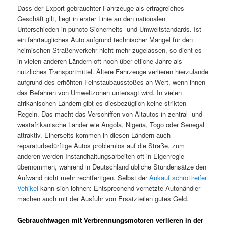
Dass der Export gebrauchter Fahrzeuge als ertragreiches
Geschäft gilt, liegt in erster Linie an den nationalen
Unterschieden in puncto Sicherheits- und Umweltstandards. Ist
ein fahrtaugliches Auto aufgrund technischer Mängel für den
heimischen Straßenverkehr nicht mehr zugelassen, so dient es
in vielen anderen Ländern oft noch über etliche Jahre als
nützliches Transportmittel. Ältere Fahrzeuge verlieren hierzulande
aufgrund des erhöhten Feinstaubausstoßes an Wert, wenn ihnen
das Befahren von Umweltzonen untersagt wird. In vielen
afrikanischen Ländern gibt es diesbezüglich keine strikten
Regeln. Das macht das Verschiffen von Altautos in zentral- und
westafrikanische Länder wie Angola, Nigeria, Togo oder Senegal
attraktiv. Einerseits kommen in diesen Ländern auch
reparaturbedürftige Autos problemlos auf die Straße, zum
anderen werden Instandhaltungsarbeiten oft in Eigenregie
übernommen, während in Deutschland übliche Stundensätze den
Aufwand nicht mehr rechtfertigen. Selbst der
Ankauf schrottreifer
Vehikel
kann sich lohnen: Entsprechend vernetzte Autohändler
machen auch mit der Ausfuhr von Ersatzteilen gutes Geld.
Gebrauchtwagen mit Verbrennungsmotoren verlieren in der