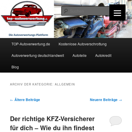
Zum
Zum
Inhalt
sekundären
Such
wechseln
Inhalt
wechseln
TOP-Autoverwertung.de
Hauptmenü
TOP-Autoverwertung.de
Kostenlose Autoverschrottung
Autoverwertung deutschlandweit
Autoteile
Autokredit
Blog
ARCHIV DER KATEGORIE:
ALLGEMEIN
Beitrags-
←
Ältere Beiträge
Neuere Beiträge
→
Navigation
Der richtige KFZ-Versicherer
für dich – Wie du ihn findest