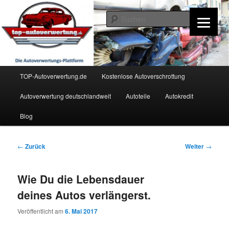
Zum
Inhalt
Such
wechseln
TOP-Autoverwertung.de
Hauptmenü
TOP-Autoverwertung.de
Kostenlose Autoverschrottung
Autoverwertung deutschlandweit
Autoteile
Autokredit
Blog
Beitrags-
←
Zurück
Weiter
→
Navigation
Wie Du die Lebensdauer
deines Autos verlängerst.
Veröffentlicht am
6. Mai 2017